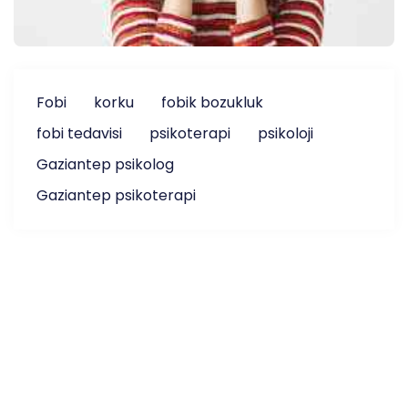
Fobi
korku
fobik bozukluk
fobi tedavisi
psikoterapi
psikoloji
Gaziantep psikolog
Gaziantep psikoterapi