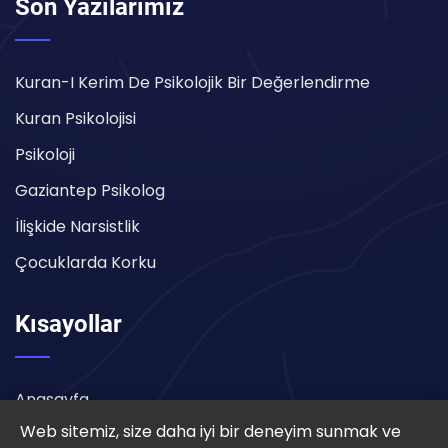
Son Yazılarımız
Kuran-I Kerim De Psikolojik Bir Değerlendirme
Kuran Psikolojisi
Psikoloji
Gaziantep Psikolog
İlişkide Narsistlik
Çocuklarda Korku
Kısayollar
Anasayfa
Web sitemiz, size daha iyi bir deneyim sunmak ve
Randevu Oluştur