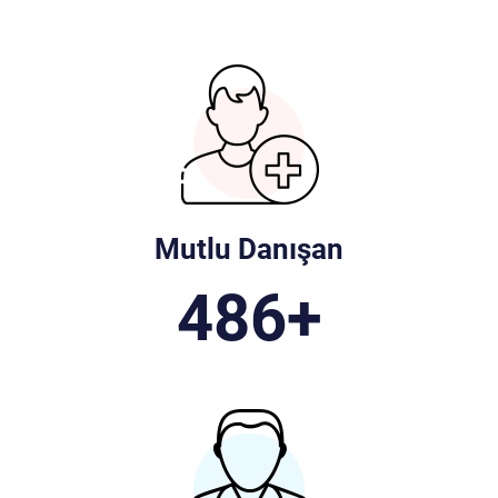
Mutlu Danışan
486
+