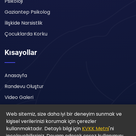
Psikoloji
Gaziantep Psikolog
İlişkide Narsistlik
Çocuklarda Korku
Kısayollar
Anasayfa
Randevu Oluştur
Video Galeri
İletişim
Web sitemiz, size daha iyi bir deneyim sunmak ve
Şikayet Kutusu
kişisel verilerinizi korumak için çerezler
kullanmaktadır. Detaylı bilgi için
KVKK Metni
'ni
inceleyebilirsiniz. Devam ederek çerez kullanımını