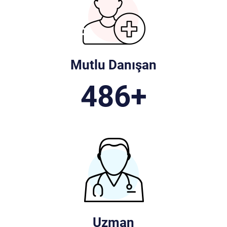
Mutlu Danışan
486
+
Uzman