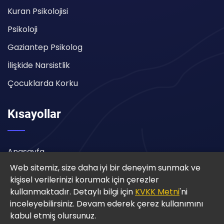
Kuran Psikolojisi
Psikoloji
Gaziantep Psikolog
İlişkide Narsistlik
Çocuklarda Korku
Kısayollar
Anasayfa
Web sitemiz, size daha iyi bir deneyim sunmak ve
Randevu Oluştur
kişisel verilerinizi korumak için çerezler
Video Galeri
kullanmaktadır. Detaylı bilgi için
KVKK Metni
'ni
inceleyebilirsiniz. Devam ederek çerez kullanımını
İletişim
kabul etmiş olursunuz.
Şikayet Kutusu