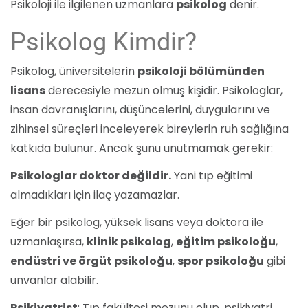
Psikoloji ile ilgilenen uzmanlara
psikolog
denir.
Psikolog Kimdir?
Psikolog, üniversitelerin
psikoloji bölümünden
lisans
derecesiyle mezun olmuş kişidir. Psikologlar,
insan davranışlarını, düşüncelerini, duygularını ve
zihinsel süreçleri inceleyerek bireylerin ruh sağlığına
katkıda bulunur. Ancak şunu unutmamak gerekir:
Psikologlar doktor değildir.
Yani tıp eğitimi
almadıkları için ilaç yazamazlar.
Eğer bir psikolog, yüksek lisans veya doktora ile
uzmanlaşırsa,
klinik psikolog
,
eğitim psikoloğu
,
endüstri ve örgüt psikoloğu
,
spor psikoloğu
gibi
unvanlar alabilir.
Psikiyatrist
: Tıp fakültesi mezunu olup, psikiyatri