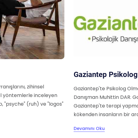
Gaziantep Psikolog
ranışlarını, zihinsel
Gaziantep'te Psikolog Olm
sel yöntemlerle inceleyen
Danışman Muhittin DAR. Gaz
p, "psyche" (ruh) ve "logos"
Gaziantep'te terapi yapmak
kökenden insanların bir ar
Devamını Oku