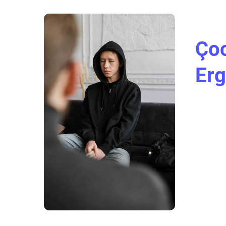
Ço
Erg