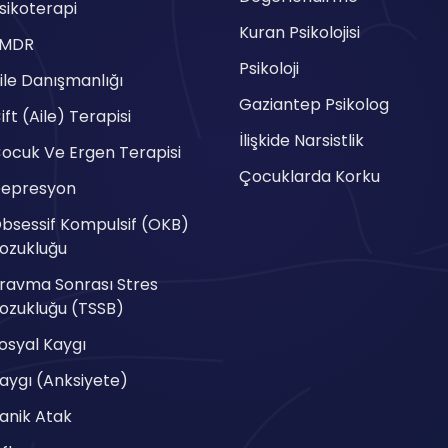
sikoterapi
Kuran Psikolojisi
EMDR
Psikoloji
ile Danışmanlığı
Gaziantep Psikolog
ift (Aile) Terapisi
İlişkide Narsistlik
ocuk Ve Ergen Terapisi
Çocuklarda Korku
epresyon
bsessif Kompulsif (OKB)
ozukluğu
ravma Sonrası Stres
ozukluğu (TSSB)
osyal Kaygı
aygı (Anksiyete)
anik Atak