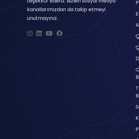
teşekkür ederiz. Bizleri sosyal medya
P
kanallarımızdan da takip etmeyi
unutmayınız.
A
Ç
Ç
D
O
B
T
B
S
K
P