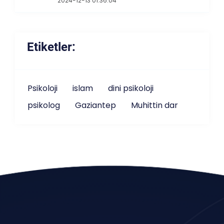
2024-12-13 01:36:04
Etiketler:
Psikoloji
islam
dini psikoloji
psikolog
Gaziantep
Muhittin dar