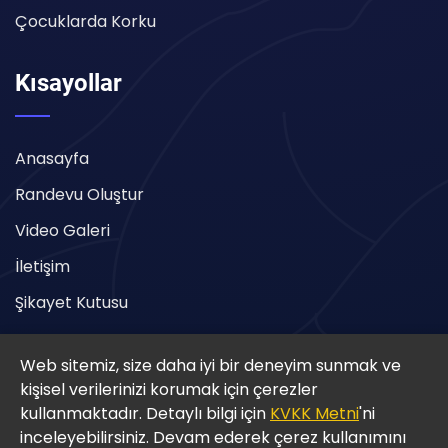
Çocuklarda Korku
Kısayollar
Anasayfa
Randevu Oluştur
Video Galeri
İletişim
Şikayet Kutusu
Web sitemiz, size daha iyi bir deneyim sunmak ve
kişisel verilerinizi korumak için çerezler
kullanmaktadır. Detaylı bilgi için
KVKK Metni
'ni
inceleyebilirsiniz. Devam ederek çerez kullanımını
Copyright © 2025 Gaziantep Psikolojik Danışmanlık